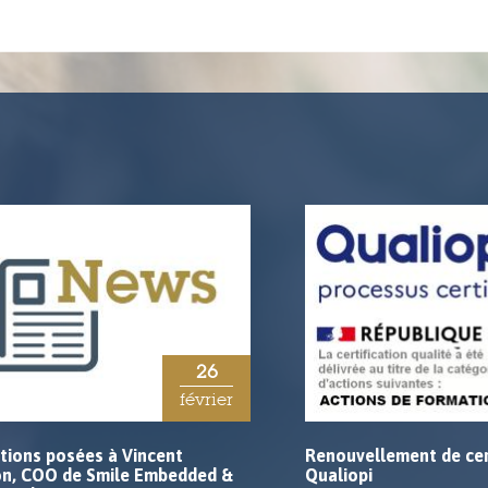
26
février
tions posées à Vincent
Renouvellement de cer
on, COO de Smile Embedded &
Qualiopi