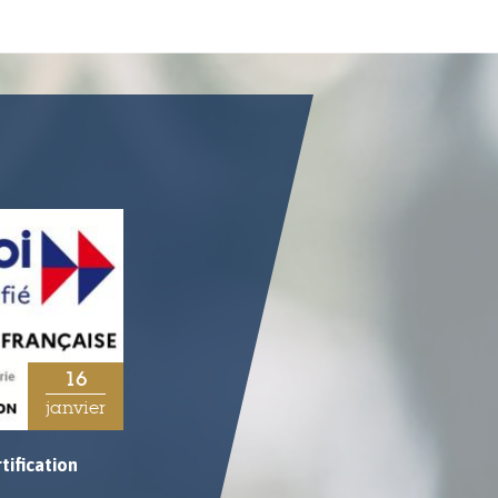
16
03
janvier
avril
tification
5 Questions posées à Pierre FICHEUX,
Expert-Technique Embarqué et