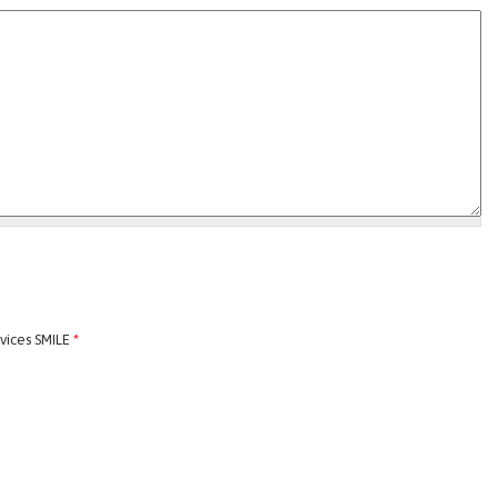
rvices SMILE
*