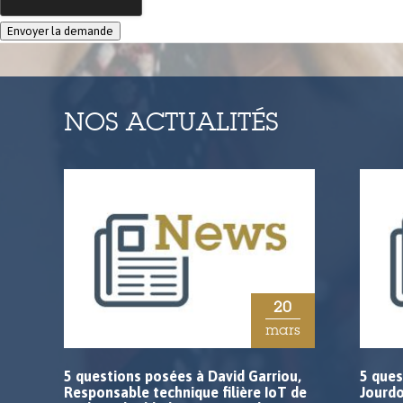
NOS ACTUALITÉS
20
mars
5 questions posées à David Garriou,
5 ques
Responsable technique filière IoT de
Jourd