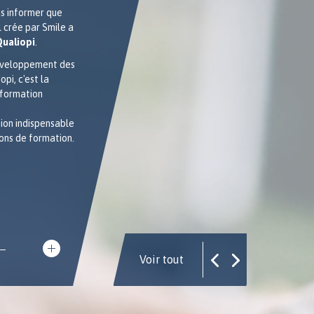
formateur chez OSS
us informer que
Nous avons rencontré Pierre FICHEUX pour
 crée par Smile a
en savoir plus sur la formation Android 8
Qualiopi
.
AOSP et son formateur
!
éveloppement des
pi, c'est la
 formation
ion indispensable
ons de formation.
Voir tout