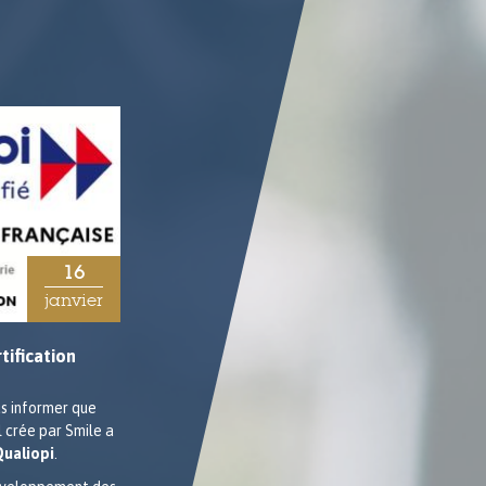
16
03
janvier
avril
tification
5 Questions posées à Pierre FICHEUX,
Expert-Technique Embarqué et
formateur chez OSS
us informer que
Nous avons rencontré Pierre FICHEUX pour
 crée par Smile a
en savoir plus sur la formation Android 8
Qualiopi
.
AOSP et son formateur
!