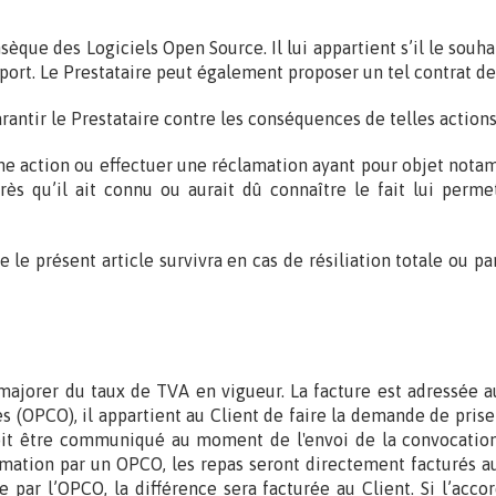
sèque des Logiciels Open Source. Il lui appartient s’il le souha
ort. Le Prestataire peut également proposer un tel contrat d
arantir le Prestataire contre les conséquences de telles actions
une action ou effectuer une réclamation ayant pour objet nota
près qu’il ait connu ou aurait dû connaître le fait lui perm
le présent article survivra en cas de résiliation totale ou par
à majorer du taux de TVA en vigueur. La facture est adressée a
(OPCO), il appartient au Client de faire la demande de prise
it être communiqué au moment de l'envoi de la convocation s
ation par un OPCO, les repas seront directement facturés au C
le par l’OPCO, la différence sera facturée au Client. Si l’ac