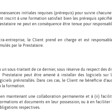
naissances initiales requises (prérequis) pour suivre chacune
ant inscrit à une formation satisfait bien les prérequis spéc
 Prestataire ne peut en conséquence être tenue pour responsab
tra-entreprise, le Client prend en charge et est responsabl
ulés par le Prestataire.
u un sous-traitant de ce dernier, sous réserve du respect des 
e Prestataire peut être amené à installer des logiciels sur
iciels préinstallés. Dans ces cas, le Client ne bénéficie d'au
 la formation.
en maintenant une collaboration permanente et à (ii) facilite
rmations et documents en leur possession, ou à en faciliter l
obligations respectives.