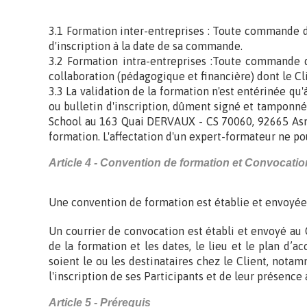
3.1 Formation inter-entreprises : Toute commande d
d'inscription à la date de sa commande.
3.2 Formation intra-entreprises :Toute commande d
collaboration (pédagogique et financière) dont le C
3.3 La validation de la formation n'est entérinée qu'à
ou bulletin d'inscription, dûment signé et tamponn
School au 163 Quai DERVAUX - CS 70060, 92665 Asniè
formation. L'affectation d'un expert-formateur ne p
Article 4 - Convention de formation et Convocati
Une convention de formation est établie et envoyée 
Un courrier de convocation est établi et envoyé au Cl
de la formation et les dates, le lieu et le plan d’
soient le ou les destinataires chez le Client, notam
l'inscription de ses Participants et de leur présence 
Article 5 - Prérequis