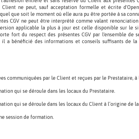
l'adhésion entière et sans réserve du Client aux présentes
 Client ne peut, sauf acceptation formelle et écrite d'Ope
, quel que soit le moment où elle aura pu être portée à sa conna
tes CGV ne peut être interprété comme valant renonciation 
rsion applicable la plus à jour est celle disponible sur le s
orte fort du respect des présentes CGV par l'ensemble de ses
 a bénéficié des informations et conseils suffisants de la p
 communiquées par le Client et reçues par le Prestataire, à l
ation qui se déroule dans les locaux du Prestataire.
ation qui se déroule dans les locaux du Client à l’origine de 
une session de formation.