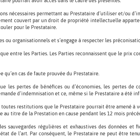
aire pourrait avoir accès dans le cadre des présentes.
tions nécessaires permettant au Prestataire d’utiliser et/ou d’
ent couvert par un droit de propriété intellectuelle appartena
uler pour le Prestataire.
es ou organisationnels et s’engage à respecter les préconisatio
sque entre les Parties. Les Parties reconnaissent que le prix co
e qu’en cas de faute prouvée du Prestataire.
i que les pertes de bénéfices ou d’économies, les pertes de 
 demande d’indemnisation et ce, même si le Prestataire a été i
outes restitutions que le Prestataire pourrait être amené à ve
e au titre de la Prestation en cause pendant les 12 mois préc
des sauvegardes régulières et exhaustives des données et fich
tat de l’art. Par conséquent, le Prestataire ne peut être te