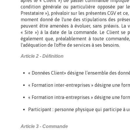
après le « Client ») de passer commande implique 
condition générale ou particulière opposée par le
Prestataire »), prévaloir sur les présentes CGV et ce
moment donné de l'une des stipulations des présen
peuvent être amenées à évoluer, sans préavis. La ve
« Site ») à la date de la commande. Le Client se p
également que, préalablement à toute commande, il
l'adéquation de l'offre de services à ses besoins.
Article 2 - Définition
« Données Client» désigne l’ensemble des données
« Formation inter-entreprises » désigne une form
« Formation intra-entreprises » désigne une form
Participant : personne physique qui participe à 
Article 3 - Commande