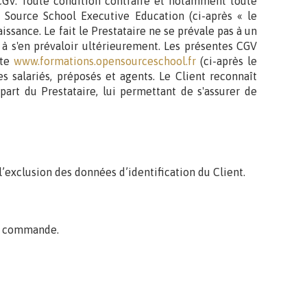
 CGV. Toute condition contraire et notamment toute
n Source School Executive Education (ci-après « le
issance. Le fait le Prestataire ne se prévale pas à un
à s'en prévaloir ultérieurement. Les présentes CGV
ite
www.formations.opensourceschool.fr
(ci-après le
 salariés, préposés et agents. Le Client reconnaît
art du Prestataire, lui permettant de s'assurer de
’exclusion des données d’identification du Client.
la commande.