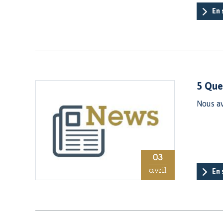
En 
5 Que
Nous av
03
avril
En 