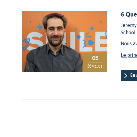
6 Que
Jeremy 
School 
Nous a
Le prin
05
février
En 
Pages