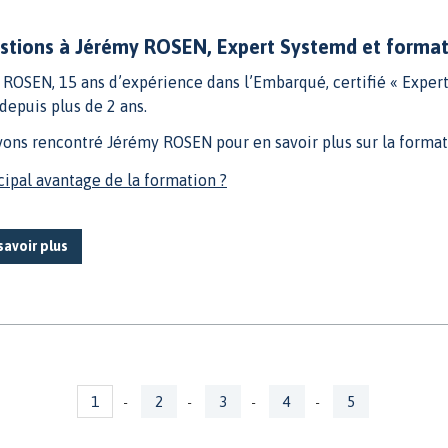
stions à Jérémy ROSEN, Expert Systemd et forma
ROSEN, 15 ans d’expérience dans l’Embarqué, certifié « Exper
depuis plus de 2 ans.
vons rencontré Jérémy ROSEN pour en savoir plus sur la forma
cipal avantage de la formation ?
savoir plus
1
2
3
4
5
-
-
-
-