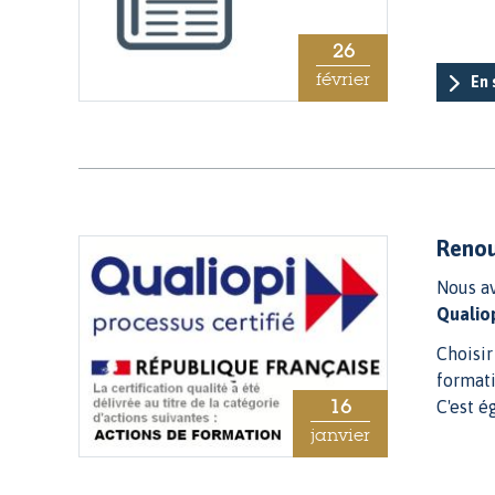
26
février
En 
Renou
Nous av
Qualio
Choisir
formati
16
C'est é
janvier