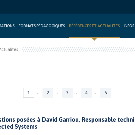
MATIONS
FORMATS PÉDAGOGIQUES
RÉFÉRENCES ET ACTUALITÉS
INFOS
Actualités
1
2
3
4
5
-
-
-
-
stions posées à David Garriou, Responsable techni
cted Systems