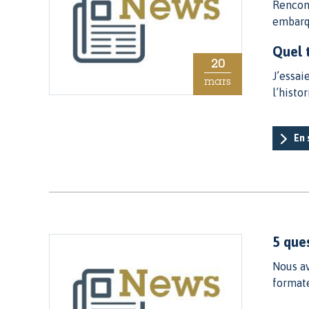
Rencont
embarqu
Quel 
20
J’essai
mars
l’histo
En 
5 que
Nous av
format