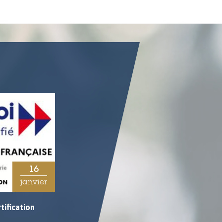
16
03
janvier
avril
tification
5 Questions posées à Pierre FICHEUX,
Expert-Technique Embarqué et