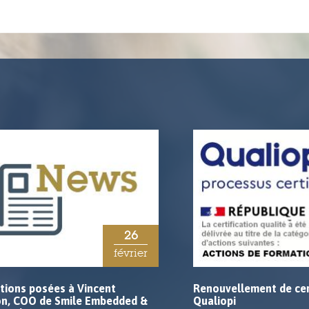
26
février
tions posées à Vincent
Renouvellement de cer
on, COO de Smile Embedded &
Qualiopi