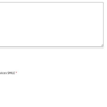
rvices SMILE
*