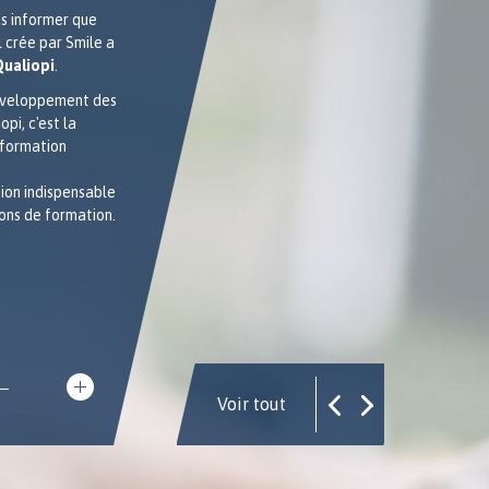
formateur chez OSS
us informer que
Nous avons rencontré Pierre FICHEUX pour
 crée par Smile a
en savoir plus sur la formation Android 8
Qualiopi
.
AOSP et son formateur
!
éveloppement des
pi, c'est la
 formation
ion indispensable
ons de formation.
Voir tout