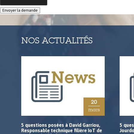
NOS ACTUALITÉS
20
mars
5 questions posées à David Garriou,
5 ques
Responsable technique filière IoT de
Jourd