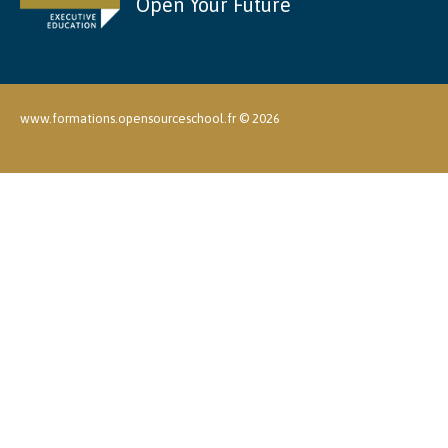
Open Your Future
www.formations.opensourceschool.fr ©
2026