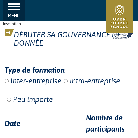
MENU
Aller au contenu principal
Inscription
DÉBUTER SA GOUVERNANCE DE LA
DONNÉE
Type de formation
Inter-entreprise
Intra-entreprise
Peu importe
Nombre de
Date
participants