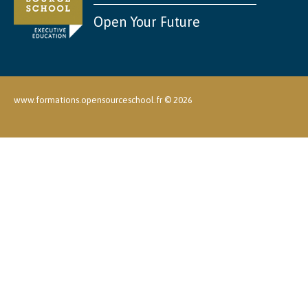
Open Your Future
www.formations.opensourceschool.fr ©
2026