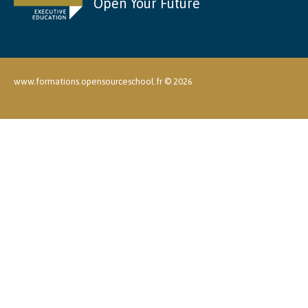
Open Your Future
www.formations.opensourceschool.fr ©
2026