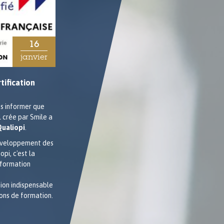
16
03
janvier
avril
tification
5 Questions posées à Pierre FICHEUX,
Expert-Technique Embarqué et
formateur chez OSS
us informer que
Nous avons rencontré Pierre FICHEUX pour
 crée par Smile a
en savoir plus sur la formation Android 8
Qualiopi
.
AOSP et son formateur
!
éveloppement des
pi, c'est la
 formation
ion indispensable
ons de formation.