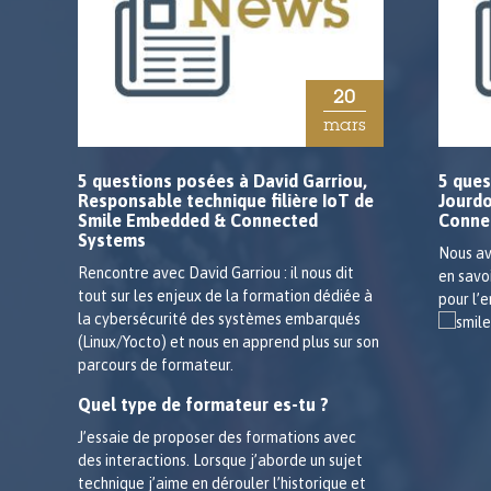
20
mars
5 questions posées à David Garriou,
5 ques
Responsable technique filière IoT de
Jourd
Smile Embedded & Connected
Conne
Systems
Nous av
Rencontre avec David Garriou : il nous dit
en savo
tout sur les enjeux de la formation dédiée à
pour l’
la cybersécurité des systèmes embarqués
(Linux/Yocto) et nous en apprend plus sur son
parcours de formateur.
Quel type de formateur es-tu ?
J’essaie de proposer des formations avec
des interactions. Lorsque j’aborde un sujet
technique j’aime en dérouler l’historique et