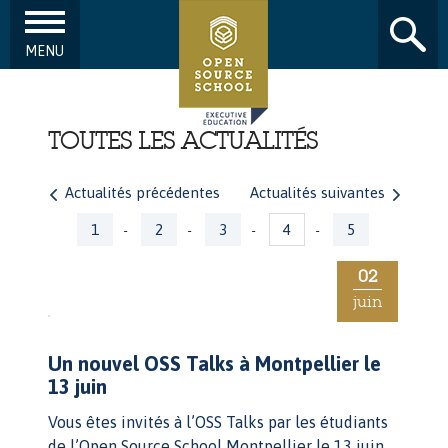
MENU
Aller au contenu principal
TOUTES LES ACTUALITÉS
Actualités précédentes
Actualités suivantes
Pages
1
2
3
4
5
-
-
-
-
02
juin
Un nouvel OSS Talks à Montpellier le
13 juin
Vous êtes invités à l’OSS Talks par les étudiants
de l’Open Source School Montpellier le 13 juin