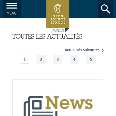
MENU
Aller au contenu principal
TOUTES LES ACTUALITÉS
Actualités suivantes
Pages
1
2
3
4
5
-
-
-
-