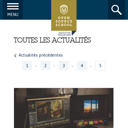
MENU
Aller au contenu principal
TOUTES LES ACTUALITÉS
Actualités précédentes
Pages
1
2
3
4
5
-
-
-
-