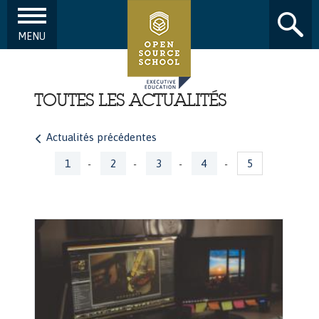
MENU
Aller au contenu principal
TOUTES LES ACTUALITÉS
Actualités précédentes
Pages
1
2
3
4
5
-
-
-
-