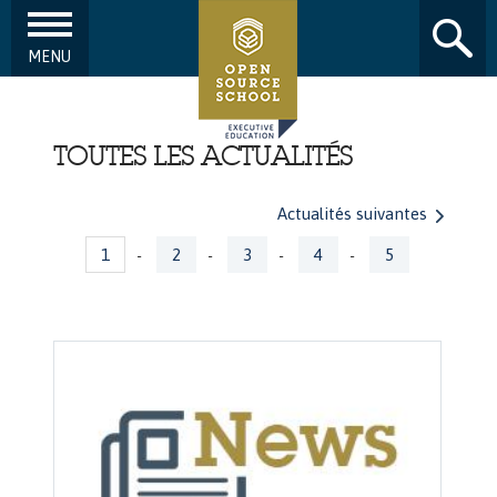
MENU
Aller au contenu principal
TOUTES LES ACTUALITÉS
Actualités suivantes
Pages
1
2
3
4
5
-
-
-
-